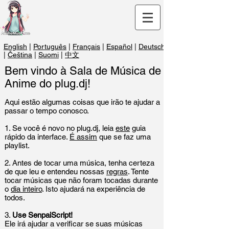
English
|
Português
|
Français
|
Español
|
Deutsch
|
Čeština
|
S
uomi
|
中文
Bem vindo à Sala de Música de
Anime do plug.dj!
Aqui estão algumas coisas que irão te ajudar a
passar o tempo conosco.
1.
Se você é novo no plug.dj, leia
este
guia
rápido da interface.
É assim
que se faz uma
playlist.
2.
Antes de tocar uma música, tenha certeza
de que leu e entendeu nossas
regras
. Tente
tocar músicas que não foram tocadas durante
o
dia inteiro
. Isto ajudará na experiência de
todos.
3.
Use
SenpaiScript
!
Ele irá ajudar a verificar se suas músicas