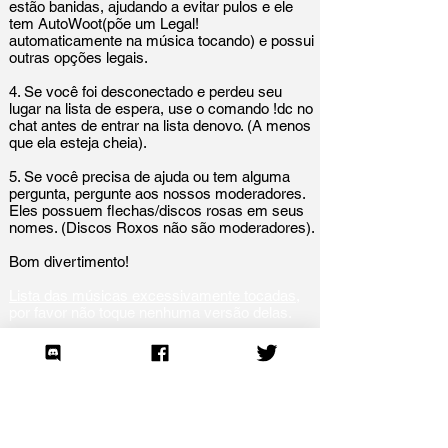
estão banidas, ajudando a evitar pulos e ele
tem AutoWoot(põe um Legal!
automaticamente na música tocando) e possui
outras opções legais.
4. Se você foi desconectado e perdeu seu
lugar na lista de espera, use o comando !dc no
chat antes de entrar na lista denovo. (A menos
que ela esteja cheia).
5.
Se você precisa de ajuda ou tem alguma
pergunta, pergunte aos nossos moderadores.
Eles possuem flechas/discos rosas em seus
nomes. (Discos Roxos não são moderadores).
Bom divertimento!
Lista das músicas excessivamente tocadas
,
por favor não toque nenhuma versão delas.
Join our mailing list to be informed of
important changes.