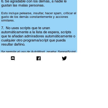
6. Se agradable con los demás, a nadie le
gustan las malas personas.
Esto incluye pelearse, insultar, hacer spam, criticar el
gusto de los demás constantemente y acciones
similares.
7. No uses scripts que te unan
automáticamente a la lista de espera, scripts
que te añadan admiradores automáticamente o
cualquier otro programa/script que pueda
resultar dañino.
Se permite el uso de AutoWoot, prueba:
SenpaiScript
.
Si no estas seguro de si tu programa o script está
permitido, por favor pregunta antes de usarlo.
8.
No muestres contenido indebido, como
erótico u ofensivo, que pueda perjudicar a las
personas que están trabajando (Términos de
servicio de plug.dj)
Vídeos con desnudos o imágenes explícitamente
sexuales no están permitidos.
No pongas enlaces a porno o imágenes con excesivo
contenido sexual.