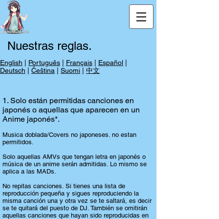
Nuestras reglas
.
English
|
Português
|
Français
|
Español
|
Deutsch
|
Čeština
|
S
uomi
|
中文
1. Solo están permitidas canciones en
japonés o aquellas que aparecen en un
Anime japonés*.
Musica doblada/Covers no japoneses. no estan
permitidos
.
Solo aquellas AMVs que tengan letra en japonés o
música de un anime serán admitidas. Lo mismo se
aplica a las MADs.
No repitas canciones. Si tienes una lista de
reproducción pequeña y sigues reproduciendo la
misma canción una y otra vez se te saltará, es decir
se te quitará del puesto de DJ. También se omitirán
aquellas canciones que hayan sido reproducidas en