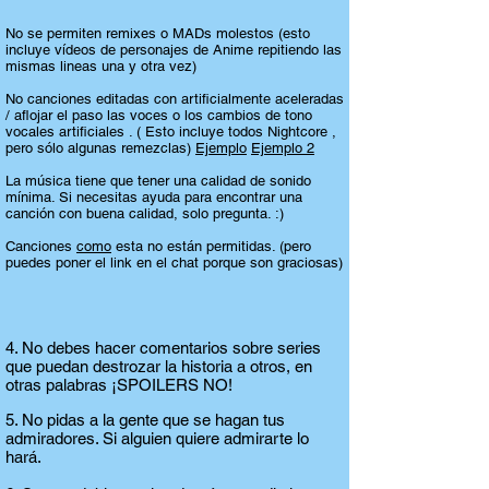
No se permiten remixes o MADs molestos (esto
incluye vídeos de personajes de Anime repitiendo las
mismas lineas una y otra vez)
No canciones editadas con artificialmente aceleradas
/ aflojar el paso las voces o los cambios de tono
vocales artificiales . ( Esto incluye todos Nightcore ,
pero sólo algunas remezclas)
Ejemplo
Ejemplo 2
La música tiene que tener una calidad de sonido
mínima. Si necesitas ayuda para encontrar una
canción con buena calidad, solo pregunta. :)
Canciones
como
esta no están permitidas. (pero
puedes poner el link en el chat porque son graciosas)
4. No debes hacer comentarios sobre series
que puedan destrozar la historia a otros, en
otras palabras ¡SPOILERS NO!
5. No pidas a la gente que se hagan tus
admiradores. Si alguien quiere admirarte lo
hará.